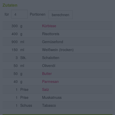
Zutaten
für
Portionen
berechnen
300
g
Kürbisse
400
g
Risottoreis
900
ml
Gemüsefond
150
ml
Weißwein
(trocken)
3
Stk.
Schalotten
50
ml
Olivenöl
50
g
Butter
40
g
Parmesan
1
Prise
Salz
1
Prise
Muskatnuss
1
Schuss
Tabasco