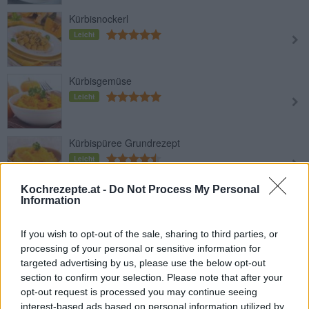
Kürbisnockerl
Leicht
Kürbisgemüse
Leicht
Kürbispüree Grundrezept
Leicht
Kochrezepte.at -
Do Not Process My Personal
Information
Kürbisgnocchi
Leicht
If you wish to opt-out of the sale, sharing to third parties, or
processing of your personal or sensitive information for
targeted advertising by us, please use the below opt-out
Süßes Kürbisbrot
section to confirm your selection. Please note that after your
Leicht
opt-out request is processed you may continue seeing
interest-based ads based on personal information utilized by