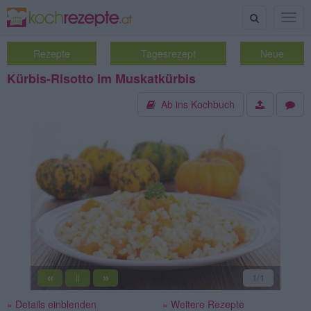
Suche
Togg
navig
Rezepte
Tagesrezept
Neue
Kürbis-Risotto im Muskatkürbis
Ab ins Kochbuch
«
»
1
/1
||
» Details einblenden
» Weitere Rezepte