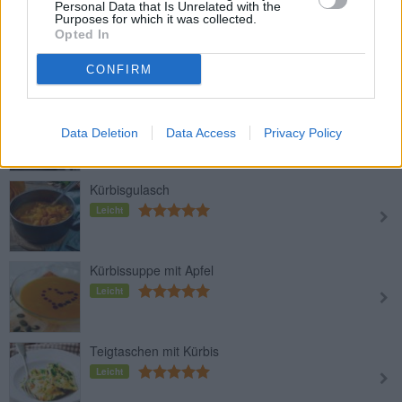
Personal Data that Is Unrelated with the
Purposes for which it was collected.
Einfache Kürbis-Putenpfanne
Opted In
Leicht
CONFIRM
Kürbis-Erdäpfel-Eintopf
Leicht
Data Deletion
Data Access
Privacy Policy
Kürbisgulasch
Leicht
Kürbissuppe mit Apfel
Leicht
Teigtaschen mit Kürbis
Leicht