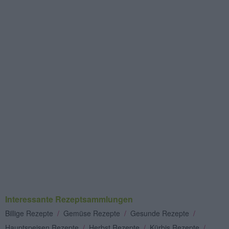
Interessante Rezeptsammlungen
Billige Rezepte
/
Gemüse Rezepte
/
Gesunde Rezepte
/
Hauptspeisen Rezepte
/
Herbst Rezepte
/
Kürbis Rezepte
/