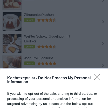
Zitronentopfkuchen
Leicht
Weißer Schoko-Gugelhupf mit
Eierlikör
Leicht
Joghurt-Gugelhupf
Leicht
Kochrezepte.at -
Do Not Process My Personal
Oster-Zitronengugelhupf
Information
Leicht
If you wish to opt-out of the sale, sharing to third parties, or
processing of your personal or sensitive information for
Kürbis-Gugelhupf mit Zimtguss
targeted advertising by us, please use the below opt-out
Leicht