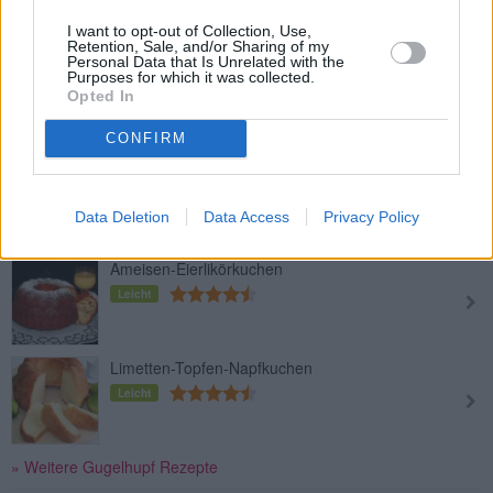
I want to opt-out of Collection, Use,
Retention, Sale, and/or Sharing of my
Personal Data that Is Unrelated with the
Omas Topfengugelhupf
Purposes for which it was collected.
Opted In
Leicht
CONFIRM
Trauben-Gugelhupf
Leicht
Data Deletion
Data Access
Privacy Policy
Ameisen-Eierlikörkuchen
Leicht
Limetten-Topfen-Napfkuchen
Leicht
» Weitere Gugelhupf Rezepte