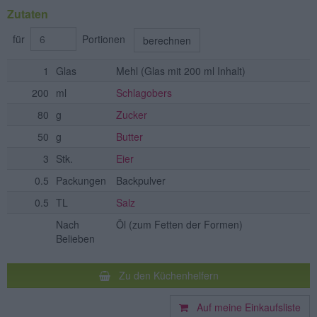
Zutaten
für
Portionen
berechnen
1
Glas
Mehl
(Glas mit 200 ml Inhalt)
200
ml
Schlagobers
80
g
Zucker
50
g
Butter
3
Stk.
Eier
0.5
Packungen
Backpulver
0.5
TL
Salz
Nach
Öl
(zum Fetten der Formen)
Belieben
Zu den Küchenhelfern
Auf meine Einkaufsliste