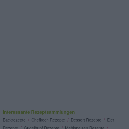
Interessante Rezeptsammlungen
Backrezepte
/
Chefkoch Rezepte
/
Dessert Rezepte
/
Eier
Rezepte
/
Gugelhupf Rezepte
/
Mehlspeisen Rezepte
/