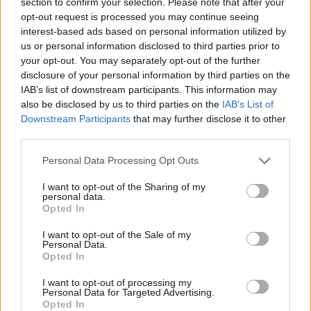
section to confirm your selection. Please note that after your
opt-out request is processed you may continue seeing
interest-based ads based on personal information utilized by
Heidelbeer Gugelhupf
us or personal information disclosed to third parties prior to
Leicht
your opt-out. You may separately opt-out of the further
disclosure of your personal information by third parties on the
IAB’s list of downstream participants. This information may
also be disclosed by us to third parties on the
IAB’s List of
Ostergugelhupf
Downstream Participants
that may further disclose it to other
Leicht
third parties.
Personal Data Processing Opt Outs
Mohngugelhupf
Leicht
I want to opt-out of the Sharing of my
personal data.
Opted In
Eischnee-Gugelhupf
I want to opt-out of the Sale of my
Personal Data.
Leicht
Opted In
I want to opt-out of processing my
Zitronen-Gugelhupf
Personal Data for Targeted Advertising.
Opted In
Leicht