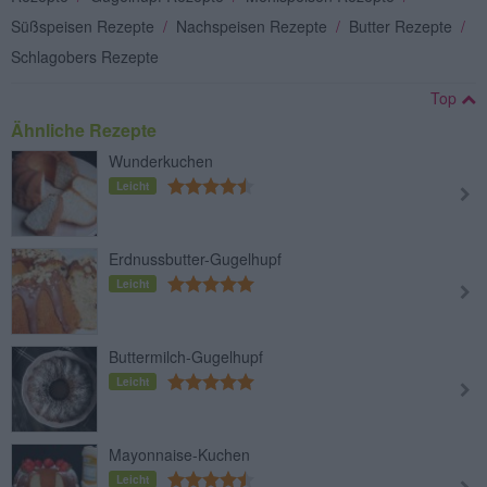
Süßspeisen Rezepte
/
Nachspeisen Rezepte
/
Butter Rezepte
/
Schlagobers Rezepte
Top
Ähnliche Rezepte
Wunderkuchen
Leicht
Erdnussbutter-Gugelhupf
Leicht
Buttermilch-Gugelhupf
Leicht
Mayonnaise-Kuchen
Leicht