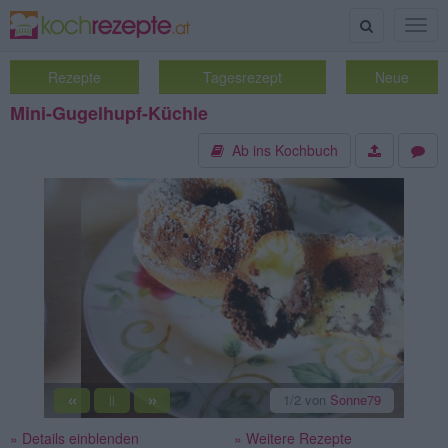
Suche
Togg
navig
Rezepte
Tagesrezept
Neue
Mini-Gugelhupf-Küchle
Ab ins Kochbuch
«
»
2
/2
von
Sonne79
||
» Details einblenden
» Weitere Rezepte