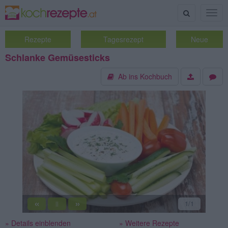
Suche
Togg
navig
Rezepte
Tagesrezept
Neue
Schlanke Gemüsesticks
Ab ins Kochbuch
«
»
1
/1
||
» Details einblenden
» Weitere Rezepte