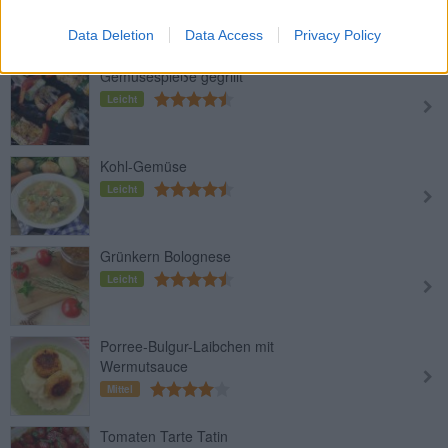
Leicht
Data Deletion
Data Access
Privacy Policy
Gemüsespieße gegrillt
Leicht
Kohl-Gemüse
Leicht
Grünkern Bolognese
Leicht
Porree-Bulgur-Laibchen mit
Wermutsauce
Mittel
Tomaten Tarte Tatin