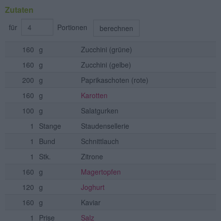
Zutaten
für
Portionen
berechnen
160
g
Zucchini
(grüne)
160
g
Zucchini
(gelbe)
200
g
Paprikaschoten
(rote)
160
g
Karotten
100
g
Salatgurken
1
Stange
Staudensellerie
1
Bund
Schnittlauch
1
Stk.
Zitrone
160
g
Magertopfen
120
g
Joghurt
160
g
Kaviar
1
Prise
Salz