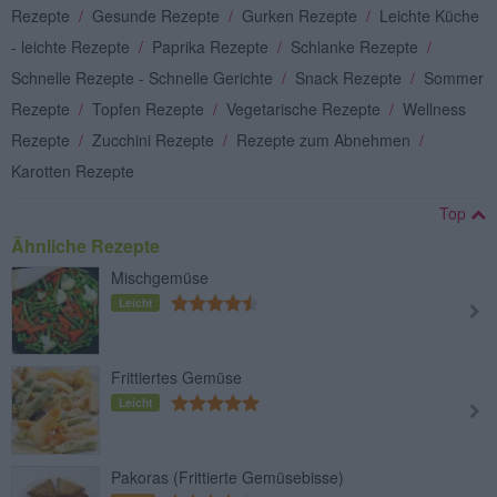
Rezepte
/
Gesunde Rezepte
/
Gurken Rezepte
/
Leichte Küche
- leichte Rezepte
/
Paprika Rezepte
/
Schlanke Rezepte
/
Schnelle Rezepte - Schnelle Gerichte
/
Snack Rezepte
/
Sommer
Rezepte
/
Topfen Rezepte
/
Vegetarische Rezepte
/
Wellness
Rezepte
/
Zucchini Rezepte
/
Rezepte zum Abnehmen
/
Karotten Rezepte
Top
Ähnliche Rezepte
Mischgemüse
Leicht
Frittiertes Gemüse
Leicht
Pakoras (Frittierte Gemüsebisse)