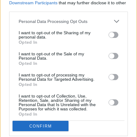
Käse
Downstream Participants
that may further disclose it to other
Leicht
third parties.
Personal Data Processing Opt Outs
Rote Rüben mit Wasabi-Sellerie
Leicht
I want to opt-out of the Sharing of my
personal data.
Opted In
Suppengewürz
I want to opt-out of the Sale of my
Leicht
Personal Data.
Opted In
I want to opt-out of processing my
Ratatouille aus dem Ofen
Personal Data for Targeted Advertising.
Opted In
Leicht
I want to opt-out of Collection, Use,
Retention, Sale, and/or Sharing of my
Personal Data that Is Unrelated with the
Letschogemüse
Purposes for which it was collected.
Leicht
Opted In
CONFIRM
Schakschuka