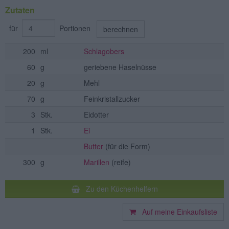
Zutaten
für
Portionen
berechnen
200
ml
Schlagobers
60
g
geriebene Haselnüsse
20
g
Mehl
70
g
Feinkristallzucker
3
Stk.
Eidotter
1
Stk.
Ei
Butter
(für die Form)
300
g
Marillen
(reife)
Zu den Küchenhelfern
Auf meine Einkaufsliste