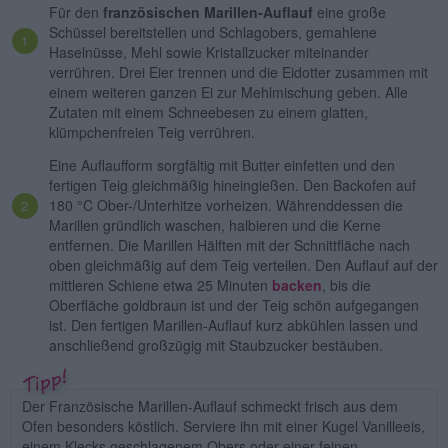
Für den
französischen Marillen-Auflauf
eine große
Schüssel bereitstellen und Schlagobers, gemahlene
Haselnüsse, Mehl sowie Kristallzucker miteinander
verrühren. Drei Eier trennen und die Eidotter zusammen mit
einem weiteren ganzen Ei zur Mehlmischung geben. Alle
Zutaten mit einem Schneebesen zu einem glatten,
klümpchenfreien Teig verrühren.
Eine Auflaufform sorgfältig mit Butter einfetten und den
fertigen Teig gleichmäßig hineingießen. Den Backofen auf
180 °C Ober-/Unterhitze vorheizen. Währenddessen die
Marillen gründlich waschen, halbieren und die Kerne
entfernen. Die Marillen Hälften mit der Schnittfläche nach
oben gleichmäßig auf dem Teig verteilen. Den Auflauf auf der
mittleren Schiene etwa 25 Minuten
backen
, bis die
Oberfläche goldbraun ist und der Teig schön aufgegangen
ist. Den fertigen Marillen-Auflauf kurz abkühlen lassen und
anschließend großzügig mit Staubzucker bestäuben.
Der Französische Marillen-Auflauf schmeckt frisch aus dem
Ofen besonders köstlich. Serviere ihn mit einer Kugel Vanilleeis,
einem Klecks geschlagenem Obers oder einer feinen