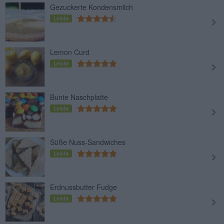
Gezuckerte Kondensmilch
Leicht
Lemon Curd
Leicht
Bunte Naschplatte
Leicht
Süße Nuss-Sandwiches
Leicht
Erdnussbutter Fudge
Leicht