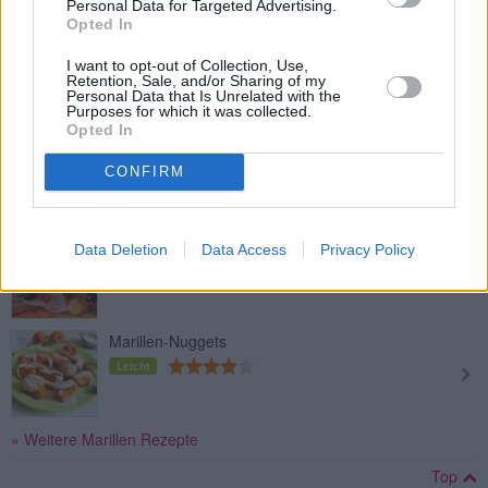
Personal Data for Targeted Advertising.
Opted In
Marillen-Frangipane
I want to opt-out of Collection, Use,
Leicht
Retention, Sale, and/or Sharing of my
Personal Data that Is Unrelated with the
Purposes for which it was collected.
Opted In
Marillennektar selbst gemacht
Leicht
CONFIRM
Marillen Marmelade
Data Deletion
Data Access
Privacy Policy
Leicht
Marillen-Nuggets
Leicht
» Weitere Marillen Rezepte
Top