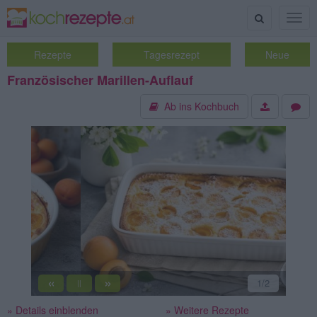
Suche
Togg
navig
Rezepte
Tagesrezept
Neue
Französischer Marillen-Auflauf
Ab ins Kochbuch
«
»
2
/2
||
» Details einblenden
» Weitere Rezepte