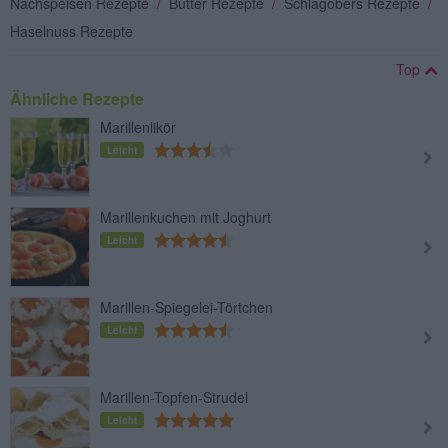
Nachspeisen Rezepte
/
Butter Rezepte
/
Schlagobers Rezepte
/
Haselnuss Rezepte
Top
Ähnliche Rezepte
Marillenlikör
Leicht
Marillenkuchen mit Joghurt
Leicht
Marillen-Spiegelei-Törtchen
Leicht
Marillen-Topfen-Strudel
Leicht