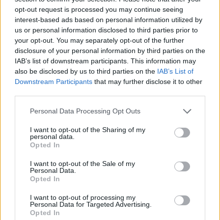
opt-out request is processed you may continue seeing
interest-based ads based on personal information utilized by
Kürbis-Gugelhupf mit Zimtguss
us or personal information disclosed to third parties prior to
Leicht
your opt-out. You may separately opt-out of the further
disclosure of your personal information by third parties on the
IAB’s list of downstream participants. This information may
Heidelbeer Gugelhupf
also be disclosed by us to third parties on the
IAB’s List of
Leicht
Downstream Participants
that may further disclose it to other
third parties.
Ostergugelhupf
Personal Data Processing Opt Outs
Leicht
I want to opt-out of the Sharing of my
personal data.
Opted In
Mohngugelhupf
I want to opt-out of the Sale of my
Leicht
Personal Data.
Opted In
I want to opt-out of processing my
Eischnee-Gugelhupf
Personal Data for Targeted Advertising.
Leicht
Opted In