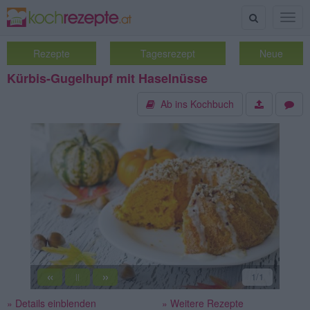
Suche
Togg
navig
Rezepte
Tagesrezept
Neue
Kürbis-Gugelhupf mit Haselnüsse
Ab ins Kochbuch
«
»
1
/1
||
» Details einblenden
» Weitere Rezepte