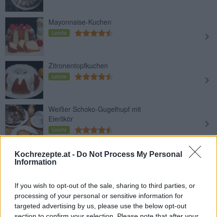
Mayonnaise-Kuchen
Leicht
Zitronentopfkuchen
Leicht
Weißer Schoko-Gugelhupf mit
Eierlikör
Leicht
Joghurt-Gugelhupf
Kochrezepte.at -
Do Not Process My Personal
Information
Leicht
If you wish to opt-out of the sale, sharing to third parties, or
Oster-Zitronengugelhupf
processing of your personal or sensitive information for
targeted advertising by us, please use the below opt-out
Leicht
section to confirm your selection. Please note that after your