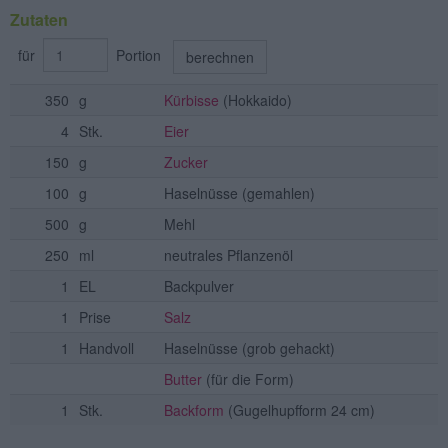
Zutaten
für
Portion
berechnen
350
g
Kürbisse
(Hokkaido)
4
Stk.
Eier
150
g
Zucker
100
g
Haselnüsse
(gemahlen)
500
g
Mehl
250
ml
neutrales Pflanzenöl
1
EL
Backpulver
1
Prise
Salz
1
Handvoll
Haselnüsse
(grob gehackt)
Butter
(für die Form)
1
Stk.
Backform
(Gugelhupfform 24 cm)