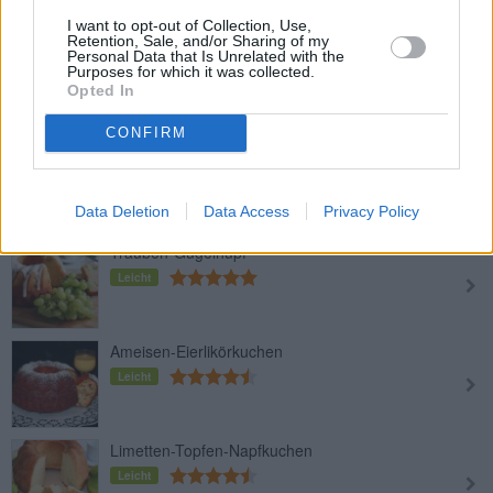
I want to opt-out of Collection, Use,
Retention, Sale, and/or Sharing of my
Zitronen-Gugelhupf
Personal Data that Is Unrelated with the
Purposes for which it was collected.
Leicht
Opted In
CONFIRM
Omas Topfengugelhupf
Leicht
Data Deletion
Data Access
Privacy Policy
Trauben-Gugelhupf
Leicht
Ameisen-Eierlikörkuchen
Leicht
Limetten-Topfen-Napfkuchen
Leicht