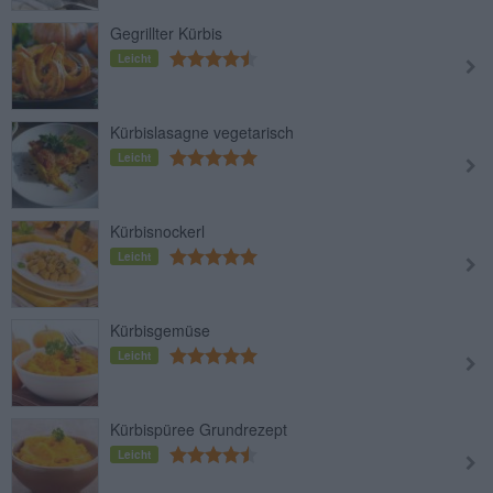
Gegrillter Kürbis
Leicht
Kürbislasagne vegetarisch
Leicht
Kürbisnockerl
Leicht
Kürbisgemüse
Leicht
Kürbispüree Grundrezept
Leicht