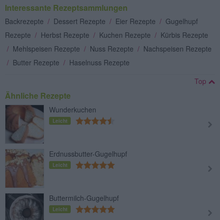
Interessante Rezeptsammlungen
Backrezepte
/
Dessert Rezepte
/
Eier Rezepte
/
Gugelhupf
Rezepte
/
Herbst Rezepte
/
Kuchen Rezepte
/
Kürbis Rezepte
/
Mehlspeisen Rezepte
/
Nuss Rezepte
/
Nachspeisen Rezepte
/
Butter Rezepte
/
Haselnuss Rezepte
Top
Ähnliche Rezepte
Wunderkuchen
Leicht
Erdnussbutter-Gugelhupf
Leicht
Buttermilch-Gugelhupf
Leicht