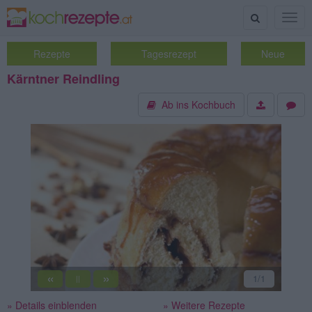
Suche
Togg
navig
Rezepte
Tagesrezept
Neue
Kärntner Reindling
Ab ins Kochbuch
«
»
1
/1
||
» Details einblenden
» Weitere Rezepte