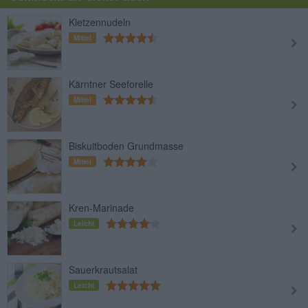
Kletzennudeln
Mittel
Kärntner Seeforelle
Mittel
Biskuitboden Grundmasse
Mittel
Kren-Marinade
Leicht
Sauerkrautsalat
Leicht