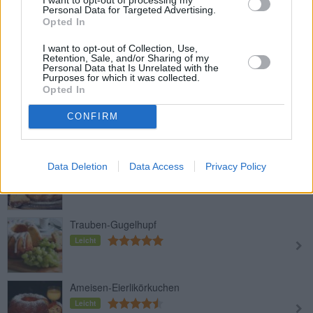
Personal Data for Targeted Advertising.
Opted In
Eischnee-Gugelhupf
I want to opt-out of Collection, Use,
Leicht
Retention, Sale, and/or Sharing of my
Personal Data that Is Unrelated with the
Purposes for which it was collected.
Opted In
Zitronen-Gugelhupf
Leicht
CONFIRM
Omas Topfengugelhupf
Data Deletion
Data Access
Privacy Policy
Leicht
Trauben-Gugelhupf
Leicht
Ameisen-Eierlikörkuchen
Leicht