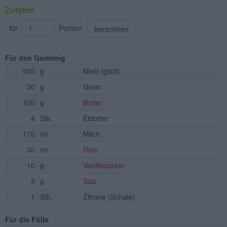
Zutaten
für
Portion
berechnen
Für den Germteig
500
g
Mehl
(glatt)
30
g
Germ
100
g
Butter
4
Stk.
Eidotter
170
ml
Milch
30
ml
Rum
10
g
Vanillezucker
5
g
Salz
1
Stk.
Zitrone
(Schale)
Für die Fülle