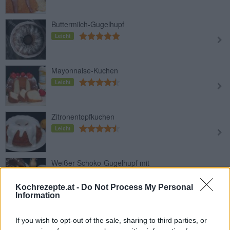
Buttermilch-Gugelhupf
Leicht
Mayonnaise-Kuchen
Leicht
Zitronentopfkuchen
Leicht
Weißer Schoko-Gugelhupf mit
Eierlikör
Leicht
Kochrezepte.at -
Do Not Process My Personal
Information
Joghurt-Gugelhupf
If you wish to opt-out of the sale, sharing to third parties, or
Leicht