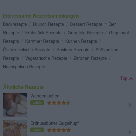
Interessante Rezeptsammlungen
Backrezepte
/
Brunch Rezepte
/
Dessert Rezepte
/
Eier
Rezepte
/
Frühstück Rezepte
/
Germteig Rezepte
/
Gugelhupf
Rezepte
/
Kärntner Rezepte
/
Kuchen Rezepte
/
Österreichische Rezepte
/
Rosinen Rezepte
/
Süßspeisen
Rezepte
/
Vegetarische Rezepte
/
Zitronen Rezepte
/
Nachspeisen Rezepte
Top
Ähnliche Rezepte
Wunderkuchen
Leicht
Erdnussbutter-Gugelhupf
Leicht