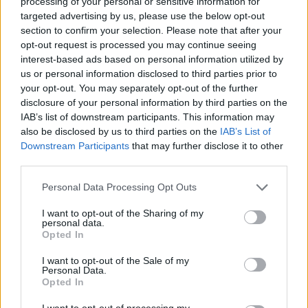
processing of your personal or sensitive information for
targeted advertising by us, please use the below opt-out
section to confirm your selection. Please note that after your
Oster-Zitronengugelhupf
opt-out request is processed you may continue seeing
Leicht
interest-based ads based on personal information utilized by
us or personal information disclosed to third parties prior to
your opt-out. You may separately opt-out of the further
Kürbis-Gugelhupf mit Zimtguss
disclosure of your personal information by third parties on the
Leicht
IAB’s list of downstream participants. This information may
also be disclosed by us to third parties on the
IAB’s List of
Downstream Participants
that may further disclose it to other
Heidelbeer Gugelhupf
third parties.
Leicht
Personal Data Processing Opt Outs
I want to opt-out of the Sharing of my
Ostergugelhupf
personal data.
Opted In
Leicht
I want to opt-out of the Sale of my
Personal Data.
Mohngugelhupf
Opted In
Leicht
I want to opt-out of processing my