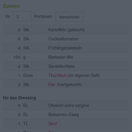
Zutaten
für
Portionen
berechnen
2
Stk.
Kartoffeln
(gekocht)
6
Stk.
Cocktailtomaten
4
Stk.
Frühlingszwiebeln
100
g
Blattsalat Mix
4
Stk.
Sardellenfilets
1
Dose
Thunfisch
(im eigenen Saft)
2
Stk.
Eier
(hartgekocht)
für das Dressing
4
EL
Olivenöl extra vergine
2
EL
Balsamico-Essig
1
TL
Senf