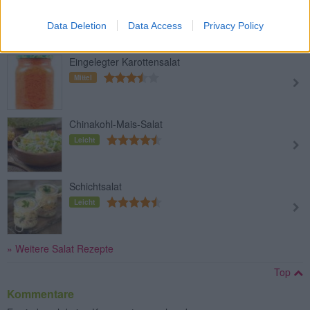
Leicht
Data Deletion
Data Access
Privacy Policy
Eingelegter Karottensalat
Mittel
Chinakohl-Mais-Salat
Leicht
Schichtsalat
Leicht
» Weitere Salat Rezepte
Top
Kommentare