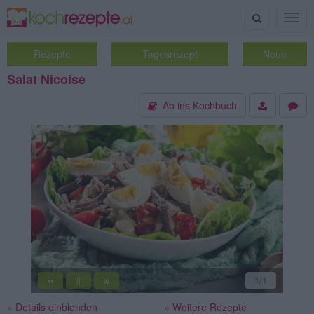
Suche
Togg
navig
Rezepte
Tagesrezept
Neue
Salat Nicoise
Ab ins Kochbuch
«
»
1
/1
||
» Details einblenden
» Weitere Rezepte