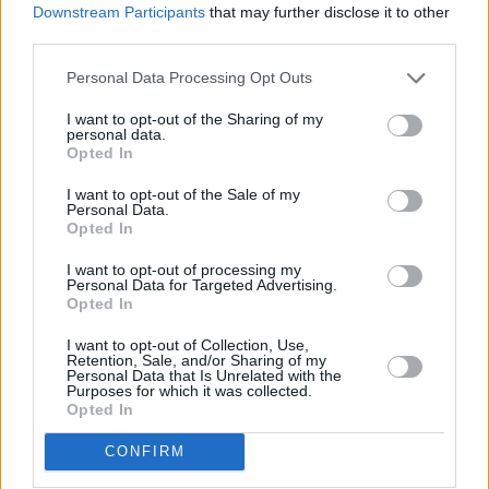
Downstream Participants
that may further disclose it to other
Leicht
third parties.
Personal Data Processing Opt Outs
Gurkensalat mit Chili
I want to opt-out of the Sharing of my
Leicht
personal data.
Opted In
Kichererbsen Salat
I want to opt-out of the Sale of my
Personal Data.
Leicht
Opted In
I want to opt-out of processing my
Personal Data for Targeted Advertising.
Grüner Salat mit Ei und Löwenzahn
Opted In
Leicht
I want to opt-out of Collection, Use,
Retention, Sale, and/or Sharing of my
Personal Data that Is Unrelated with the
Diät-Salat mit Bohnen und Thunfisch
Purposes for which it was collected.
Opted In
Leicht
CONFIRM
Gänseleber mit Salat-Mix