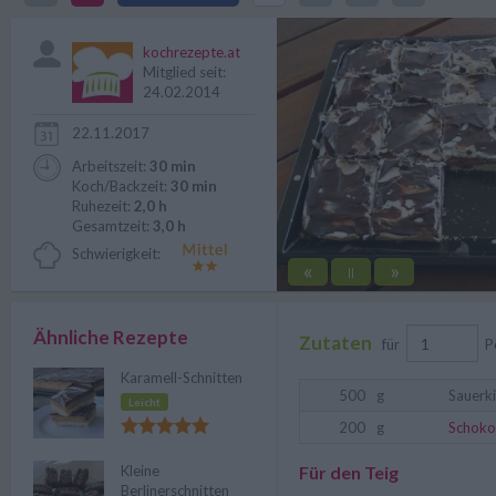
besonderen Anlass bestens gerü
kochrezepte.at
Mitglied seit:
24.02.2014
22.11.2017
Arbeitszeit:
30 min
Koch/Backzeit:
30 min
Ruhezeit:
2,0 h
Gesamtzeit:
3,0 h
Schwierigkeit:
«
»
||
Ähnliche Rezepte
Zutaten
für
P
Karamell-Schnitten
500
g
Sauerk
Leicht
200
g
Schoko
Kleine
Für den Teig
Berlinerschnitten