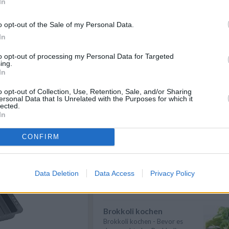
In
Eier kochen
ßzügig auf der
Wer Eier kochen will, sollte in
o opt-out of the Sale of my Personal Data.
n und zügig glatt
erster Linie auf die richtige
In
end die Donauwellen-
Garzeit ...
» mehr
rvieren mindestens 2
to opt-out of processing my Personal Data for Targeted
Gemüse kochen
ing.
In
Gemüse kochen - Gemüse ist
lecker und gesund. Die
Gemüsesorten und ...
» mehr
o opt-out of Collection, Use, Retention, Sale, and/or Sharing
cm
ersonal Data that Is Unrelated with the Purposes for which it
lected.
g
zur Backform
Rindfleisch kochen
In
Rindfleisch kochen - Wer ein
paar einfache Tipps & Tricks
CONFIRM
beherzigt, k...
» mehr
Gesund kochen
Gesund kochen - Mit
Data Deletion
Data Access
Privacy Policy
hochwertigen Lesbensmitteln
und der richtigen Zube...
» mehr
Brokkoli kochen
Brokkoli kochen - Bevor es