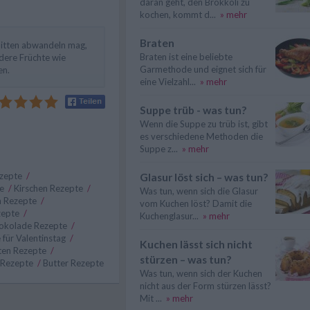
daran geht, den Brokkoli zu
kochen, kommt d...
» mehr
Braten
itten abwandeln mag,
Braten ist eine beliebte
dere Früchte wie
Garmethode und eignet sich für
en.
eine Vielzahl...
» mehr
Suppe trüb - was tun?
Wenn die Suppe zu trüb ist, gibt
es verschiedene Methoden die
Suppe z...
» mehr
ezepte
/
Glasur löst sich – was tun?
te
/
Kirschen Rezepte
/
Was tun, wenn sich die Glasur
n Rezepte
/
vom Kuchen löst? Damit die
zepte
/
Kuchenglasur...
» mehr
okolade Rezepte
/
 für Valentinstag
/
Kuchen lässt sich nicht
tten Rezepte
/
stürzen – was tun?
 Rezepte
/
Butter Rezepte
Was tun, wenn sich der Kuchen
nicht aus der Form stürzen lässt?
Mit ...
» mehr