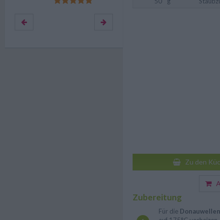
50
g
Staubz
Zu den Küc
Au
Zubereitung
Für die
Donauwellen