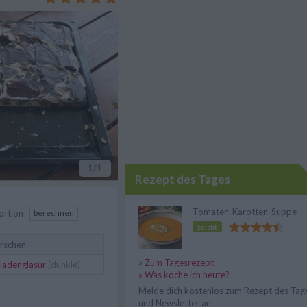
stet.
1
/1
Rezept des Tages
Tomaten-Karotten-Suppe
ortion
berechnen
Leicht
irschen
» Zum Tagesrezept
ladenglasur
(dunkle)
» Was koche ich heute?
Melde dich kostenlos zum Rezept des Tag
und Newsletter an.