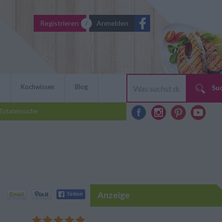
Registrieren
Anmelden
r
Kochwissen
Blog
Su
Zutatensuche
Anzeige
enbuffet sind die
em Rezept ist man für jeden