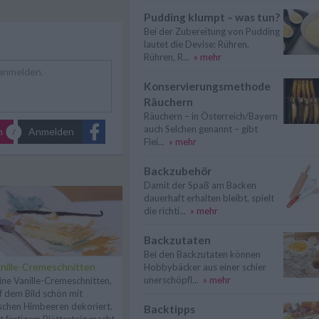
Pudding klumpt – was tun?
Bei der Zubereitung von Pudding
lautet die Devise: Rühren,
Rühren, R...
» mehr
Konservierungsmethode
Räuchern
Räuchern – in Österreich/Bayern
auch Selchen genannt – gibt
n
Anmelden
Flei...
» mehr
Backzubehör
Damit der Spaß am Backen
dauerhaft erhalten bleibt, spielt
die richti...
» mehr
Backzutaten
Bei den Backzutaten können
nille-Cremeschnitten
Hobbybäcker aus einer schier
unerschöpfl...
» mehr
ine Vanille-Cremeschnitten,
f dem Bild schön mit
ischen Himbeeren dekoriert.
Backtipps