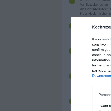
auf 175°C vorheizen.
Vanillezucker schaum
die Eier unterrühren.
Fiber-Husk mischen un
Sauerkirschen abtropf
Backblech mit Backpa
Kochrezep
Hälfte des Teiges gle
Die andere Teighälft
mischen und dann auf 
If you wish 
sensitive in
Kirschen auf dem Tei
confirm you
im Ofen ca. 30 Minute
continue se
Zwischenzeit die Cre
zuerst den Pudding n
information 
zubereiten und abküh
further disc
participants
Die Butter oder Marg
Downstream 
Staubzucker schaumi
Pudding (der die gle
Butter haben sollte)
dem Ofen nehmen und
Persona
Die Creme gleichmäß
verteilen und glatt st
Wasser erhitzen und 
I want t
einer Schüssel in di