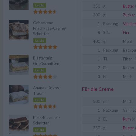
Leicht
350
g
Butter
200
g
Zucker
Gebackene
1
Packung
Vanille
Frischkäse-Creme-
8
Stk.
Eier
Schnitten
Leicht
400
g
Mehl
1
Packung
Backpu
Blätterteig-
1
TL
Fiber-
Grießschnitten
2
EL
Kakao
Leicht
3
EL
Milch
Ananas-Kokos-
Für die Creme
Traum
Leicht
500
ml
Milch
1
Packung
Vanill
Keks-Karamell-
2
EL
Rum
(o
Schnitten
250
g
Butter
Leicht