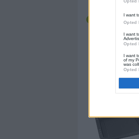
Opted 
lassen.
Die Schokoglasur gro
I want t
Puddingcreme verteile
Opted 
streichen. Anschließ
Schnitten bis zum Se
I want 
Stunden kalt stellen.
Advertis
Opted 
Unsere Empfehlung
I want t
Backform 28,5 x 23 x 4 
of my P
antihaftbeschichtet,
was col
hitzebeständi
Opted 