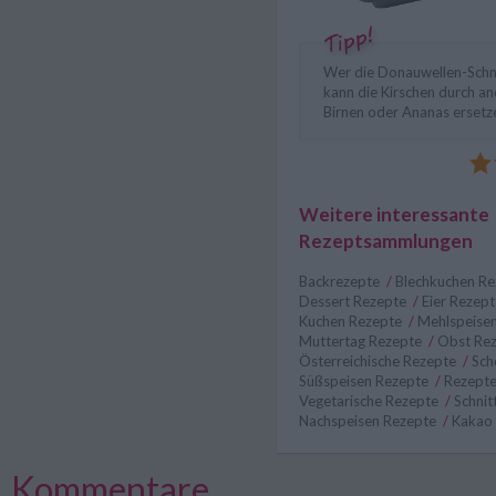
Wer die Donauwellen-Schn
kann die Kirschen durch an
Birnen oder Ananas ersetz
Weitere interessante
Rezeptsammlungen
Backrezepte
/
Blechkuchen R
Dessert Rezepte
/
Eier Rezep
Kuchen Rezepte
/
Mehlspeise
Muttertag Rezepte
/
Obst Re
Österreichische Rezepte
/
Sch
Süßspeisen Rezepte
/
Rezepte
Vegetarische Rezepte
/
Schni
Nachspeisen Rezepte
/
Kakao
Kommentare