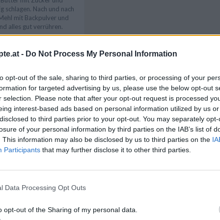
 Butter mit Zucker und
ig schlagen. Nach und nach
 Mehl mit Backpulver und
d alles gut verrühren.
en lassen. Ein tiefes
pier auslegen und die
te.at -
Do Not Process My Personal Information
ichmäßig darauf verteilen.
Like uns auf Facebook...
e mit Milch und Kakao
den hellen Teig streichen.
to opt-out of the sale, sharing to third parties, or processing of your per
formation for targeted advertising by us, please use the below opt-out s
g verteilen und den Kuchen
r selection. Please note that after your opt-out request is processed y
n backen. In der
eing interest-based ads based on personal information utilized by us or
me zubereiten. Dazu
ach Packungsanleitung
disclosed to third parties prior to your opt-out. You may separately opt-
len lassen.
losure of your personal information by third parties on the IAB’s list of
. This information may also be disclosed by us to third parties on the
IA
arine mit dem
Participants
that may further disclose it to other third parties.
g schlagen und den
iche Temperatur wie die
 unterheben. Kuchen aus
 abkühlen lassen.
l Data Processing Opt Outs
ig auf dem Kuchen
reichen. Einen Topf mit
Artikelempfehlung
die Schokoladenglasur in
o opt-out of the Sharing of my personal data.
esem Wasserbad schmelzen