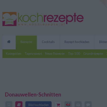
Rezepte
Cocktails
Rezept hochladen
Bilde
Kategorien
Tagesrezept
Neue Rezepte
Top 100
Grundrezepte
Donauwellen-Schnitten
Einer der Klassiker auf dem Kuch
Donauwellen-Schnitten. Mit dies
Bild hochladen