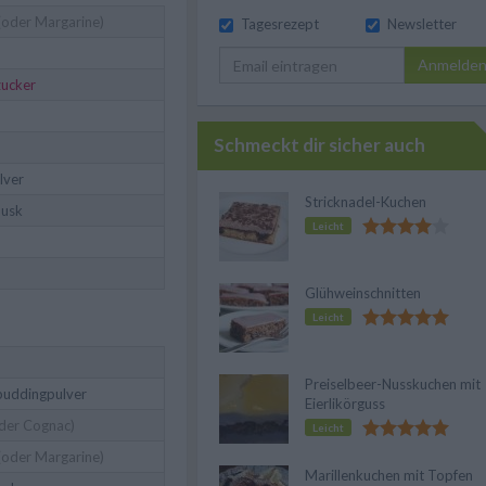
(oder Margarine)
Tagesrezept
Newsletter
Anmelde
zucker
Schmeckt dir sicher auch
lver
Stricknadel-Kuchen
Husk
Leicht
Glühweinschnitten
Leicht
Preiselbeer-Nusskuchen mit
epuddingpulver
Eierlikörguss
der Cognac)
Leicht
(oder Margarine)
Marillenkuchen mit Topfen