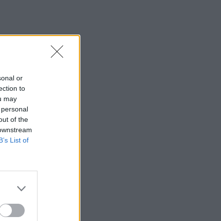
sonal or
ection to
ou may
 personal
out of the
 downstream
B’s List of