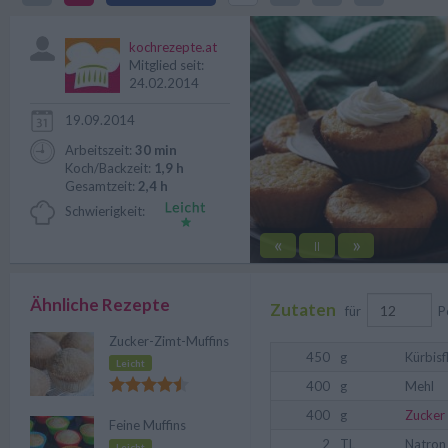
verfeinert.
kochrezepte.at
Mitglied seit:
24.02.2014
19.09.2014
Arbeitszeit:
30 min
Koch/Backzeit:
1,9 h
Gesamtzeit:
2,4 h
Schwierigkeit:
«
»
||
Ähnliche Rezepte
Zutaten
für
P
Zucker-Zimt-Muffins
450
g
Kürbisf
Leicht
400
g
Mehl
400
g
Zucker
Feine Muffins
2
TL
Natron
Leicht