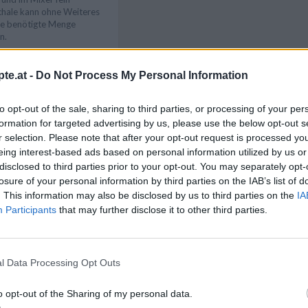
schale kann ohne Weiteres
ie benötigte Menge
n.
nd Mehl in eine große
enpulver, Zimt, Piment,
te.at -
Do Not Process My Personal Information
alls zufügen und alles gut
Like uns auf Facebook...
weiteren Schüssel das Öl
iern gut verrühren.
to opt-out of the sale, sharing to third parties, or processing of your per
formation for targeted advertising by us, please use the below opt-out s
aten unter die trockenen
r selection. Please note that after your opt-out request is processed y
n gleichmäßiger, glatter
eing interest-based ads based on personal information utilized by us or
ig zu maximal zwei Drittel
 füllen. Rund 20 bis 25
disclosed to third parties prior to your opt-out. You may separately opt-
. Herausnehmen und
losure of your personal information by third parties on the IAB’s list of
. This information may also be disclosed by us to third parties on the
IA
Participants
that may further disclose it to other third parties.
 kann man beliebig
mit Staubzucker oder
agobers servieren oder
l Data Processing Opt Outs
Artikelempfehlung
o opt-out of the Sharing of my personal data.