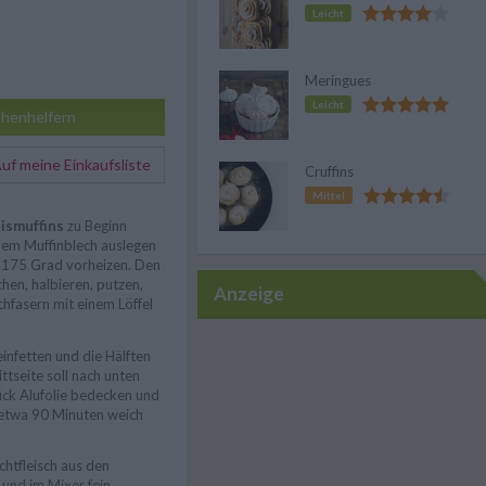
Leicht
Meringues
Leicht
henhelfern
f meine Einkaufsliste
Cruffins
Mittel
ismuffins
zu Beginn
nem Muffinblech auslegen
 175 Grad vorheizen. Den
chen, halbieren, putzen,
Anzeige
chfasern mit einem Löffel
einfetten und die Hälften
ttseite soll nach unten
ück Alufolie bedecken und
e etwa 90 Minuten weich
htfleisch aus den
 und im Mixer fein