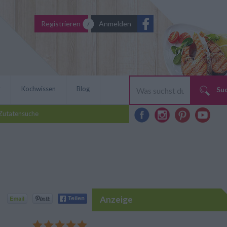
Registrieren
Anmelden
r
Kochwissen
Blog
Su
Zutatensuche
Anzeige
ecken nicht nur zu
 Nelken, Zimt und Piment