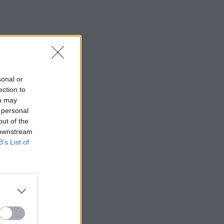
sonal or
ection to
ou may
 personal
out of the
 downstream
B’s List of