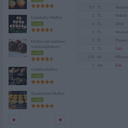
0.5
TL
Backpu
2
TL
Nelken
Eulenbaby-Muffins
2
TL
Zimt
Leicht
2
TL
Muska
1
TL
Piment
Muffins mit weichem
Schokoladenkern
1
TL
Salz
Leicht
150
ml
Pflanze
3
Stk.
Eier
Gefüllte Muffins
Leicht
Käsekuchen-Muffins
Leicht