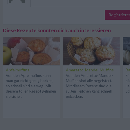
Registriere
Diese Rezepte könnten dich auch interessieren
Apfelmuffins
Amaretto-Mandel-Muffins
Ba
Von den Apfelmuffins kann
Von den Amaretto-Mandel-
Ei
man gar nicht genug backen,
Muffins sind alle begeistert.
nä
so schnell sind sie weg! Mit
Mit diesem Rezept sind die
Le
diesem tollen Rezept gelingen
süßen Teilchen ganz schnell
Sc
sie sicher.
gebacken.