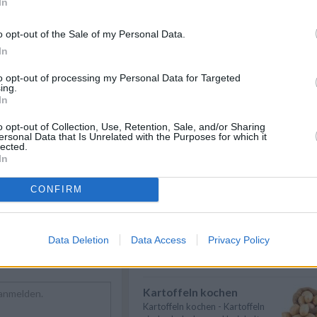
In
Spargel kochen
Spargel kochen - Hier gibt es
o opt-out of the Sale of my Personal Data.
nützliche Informationen zum
In
Thema: Wie ...
» mehr
nger Rezepte
/
to opt-out of processing my Personal Data for Targeted
te
/
Eier Rezepte
/
Karfiol kochen
ing.
d Rezepte
/
In
Karfiol kochen - Hier gibt es
 Rezepte
/
nützliche Informationen zum
 Rezepte
/
Thema: Wie ...
» mehr
o opt-out of Collection, Use, Retention, Sale, and/or Sharing
 Rezepte
/
ersonal Data that Is Unrelated with the Purposes for which it
lected.
pte
/
Eier kochen
In
ische Rezepte
/
Wer Eier kochen will, sollte in
ezepte
erster Linie auf die richtige
CONFIRM
Garzeit ...
» mehr
Suppen kochen
Suppen kochen - so gelingt es.
Data Deletion
Data Access
Privacy Policy
Als Grundlage für Suppen dienen
klare ...
» mehr
Kartoffeln kochen
Kartoffeln kochen - Kartoffeln