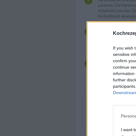
pürieren. Die Kürbis
mitpüriert werden. D
Kürbisfleisch abwiege
Natron, Backpulver u
Schüssel sieben. Nelk
Kochrezep
Muskat und Salz ebenf
vermischen. In einer 
mit Kürbispüree und E
If you wish 
sensitive in
Nun die feuchten Zut
confirm you
Zutaten heben, bis ei
continue se
Teig entsteht. Den Te
in die Muffinförmchen
information 
Minuten lang backen
further disc
abkühlen lassen.
participants
Downstream 
Die leckeren Kürbismuffins
dekorieren, zum Beispiel 
Kakao bestreuen, mit Schl
Persona
ein Topping zubereiten.
I want t