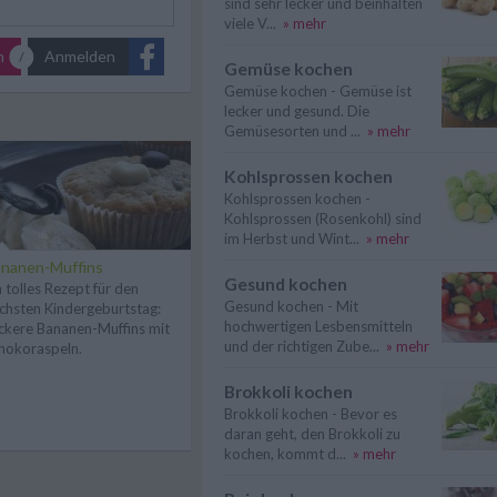
sind sehr lecker und beinhalten
viele V...
» mehr
n
Anmelden
Gemüse kochen
Gemüse kochen - Gemüse ist
lecker und gesund. Die
Gemüsesorten und ...
» mehr
Kohlsprossen kochen
Kohlsprossen kochen -
Kohlsprossen (Rosenkohl) sind
im Herbst und Wint...
» mehr
nanen-Muffins
Gesund kochen
n tolles Rezept für den
Gesund kochen - Mit
chsten Kindergeburtstag:
hochwertigen Lesbensmitteln
ckere Bananen-Muffins mit
und der richtigen Zube...
» mehr
hokoraspeln.
Brokkoli kochen
Brokkoli kochen - Bevor es
daran geht, den Brokkoli zu
kochen, kommt d...
» mehr