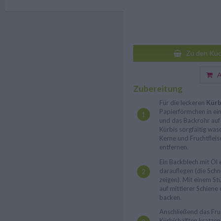
Zu den Küc
Au
Zubereitung
Für die leckeren
Kürb
Papierförmchen in ei
und das Backrohr auf
Kürbis sorgfältig was
Kerne und Fruchtfleis
entfernen.
Ein Backblech mit Öl 
darauflegen (die Schni
zeigen). Mit einem St
auf mittlerer Schien
backen.
Anschließend das Fruc
Kürbishälften kratzen