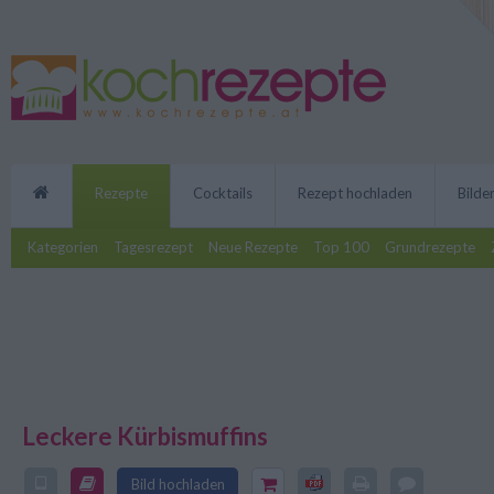
Rezepte
Cocktails
Rezept hochladen
Bilde
Kategorien
Tagesrezept
Neue Rezepte
Top 100
Grundrezepte
Leckere Kürbismuffins
Die leckeren Kürbismuffins schm
Halloween. Das Rezept wird mit
Bild hochladen