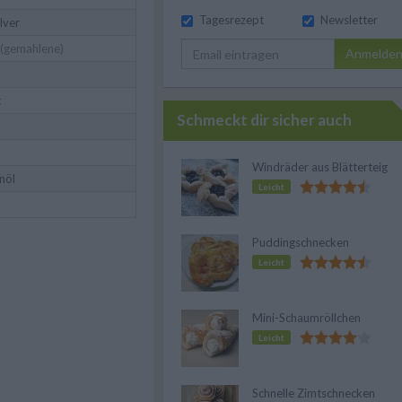
Tagesrezept
Newsletter
lver
(gemahlene)
Anmelde
t
Schmeckt dir sicher auch
Windräder aus Blätterteig
nöl
Leicht
Puddingschnecken
Leicht
Mini-Schaumröllchen
Leicht
Schnelle Zimtschnecken