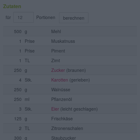
Zutaten
für
Portionen
berechnen
500
g
Mehl
1
Prise
Muskatnuss
1
Prise
Piment
1
TL
Zimt
250
g
Zucker
(braunen)
4
Stk.
Karotten
(gerieben)
250
g
Walnüsse
250
ml
Pflanzenöl
3
Stk.
Eier
(leicht geschlagen)
125
g
Frischkäse
2
TL
Zitronenschalen
300
g
Staubzucker