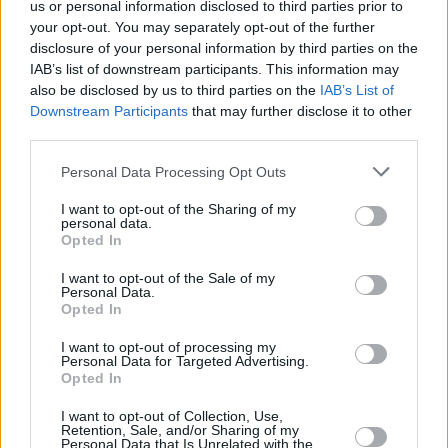
Leicht
us or personal information disclosed to third parties prior to
your opt-out. You may separately opt-out of the further
disclosure of your personal information by third parties on the
IAB’s list of downstream participants. This information may
Joghurtkuchen
also be disclosed by us to third parties on the
IAB’s List of
Leicht
Downstream Participants
that may further disclose it to other
third parties.
Joghurt-Mohn-Blechkuchen
Personal Data Processing Opt Outs
Leicht
I want to opt-out of the Sharing of my
personal data.
Opted In
Mandarinen-Grieß-Kastenkuchen
Leicht
I want to opt-out of the Sale of my
Personal Data.
Opted In
Einfacher Rührkuchen mit
I want to opt-out of processing my
Schokostreuseln
Personal Data for Targeted Advertising.
Opted In
Leicht
I want to opt-out of Collection, Use,
Marzipan-Nusskuchen
Retention, Sale, and/or Sharing of my
Personal Data that Is Unrelated with the