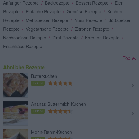
Anfänger Rezepte
/
Backrezepte
/
Dessert Rezepte
/
Eier
Rezepte
/
Einfache Rezepte
/
Gemüse Rezepte
/
Kuchen
Rezepte
/
Mehlspeisen Rezepte
/
Nuss Rezepte
/
Süßspeisen
Rezepte
/
Vegetarische Rezepte
/
Zitronen Rezepte
/
Nachspeisen Rezepte
/
Zimt Rezepte
/
Karotten Rezepte
/
Frischkäse Rezepte
Top
Ähnliche Rezepte
Butterkuchen
Leicht
Ananas-Buttermilch-Kuchen
Leicht
Mohn-Rahm-Kuchen