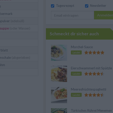
Tagesrezept
Newsletter
z
isermark
Anmelde
apulver
(edelsüß)
suppe
(oder Wasser)
Schmeckt dir sicher auch
Morchel-Sauce
rblatt
Leicht
nschale
(abgerieben)
ahm
Eierschwammerl mit Spätzle
Leicht
Meeresfrüchtespaghetti
Leicht
Türkisches Rührei Menemen