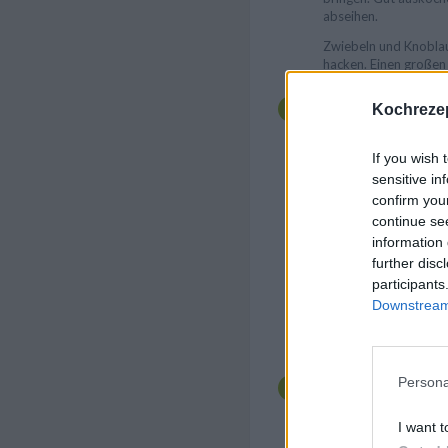
abseihen.
Zwiebeln und Knoblau
hacken. Einen großen
erhitzen, die Zwiebel
anrösten, bis sie gold
Kochrezep
Paradeisermark zufüg
niedrige Temperatur 
Paprikapulver unterrü
If you wish 
garen lassen, dabei r
sensitive in
Hühnerbrühe oder Wa
confirm you
aufgießen. Die Tempe
continue se
aufkochen lassen. Wü
information 
Zitronenschale, Pfeff
Lorbeerblatt zufügen.
further disc
sprudelnd kochen lass
participants
stellen und eine Stund
Downstream 
Bedarf Wasser oder 
Belieben Fettaugen e
Nach der Garzeit kan
Wunsch abseihen oder
Persona
Hühnchenteile pfeffer
anbraten. Mit in den
I want t
niedriger Temperatur