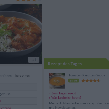
azu.
1
/1
Rezept des Tages
Tomaten-Karotten-Suppe
ortionen
berechnen
Leicht
» Zum Tagesrezept
gemüse
» Was koche ich heute?
l
Melde dich kostenlos zum Rezept des Tag
und Newsletter an.
uchzehe