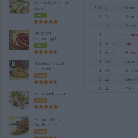
grünem Spargel und
100
g
Schmal
Kapern
Leicht
1
EL
Parade
2
EL
Paprik
Knusprige
1
l
Hühner
Hühnerflügel
1
Prise
Salz
Leicht
1
Prise
Pfeffer
1
Stk.
Lorbee
Prosecco-Trauben-
Hühnchen
1
Stk.
Zitrone
Mittel
2
EL
Sauerr
1
EL
Mehl
Hühnchen Piccata
Mittel
Hühnerfilet mit
Paprikasauce
Mittel