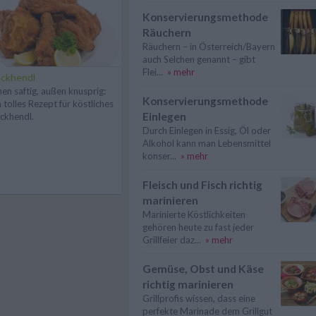
Konservierungsmethode
Räuchern
Räuchern – in Österreich/Bayern
auch Selchen genannt – gibt
Flei...
» mehr
ckhendl
nen saftig, außen knusprig:
Konservierungsmethode
n tolles Rezept für köstliches
Einlegen
ckhendl.
Durch Einlegen in Essig, Öl oder
Alkohol kann man Lebensmittel
konser...
» mehr
Fleisch und Fisch richtig
marinieren
Marinierte Köstlichkeiten
gehören heute zu fast jeder
Grillfeier daz...
» mehr
Gemüse, Obst und Käse
richtig marinieren
Grillprofis wissen, dass eine
perfekte Marinade dem Grillgut