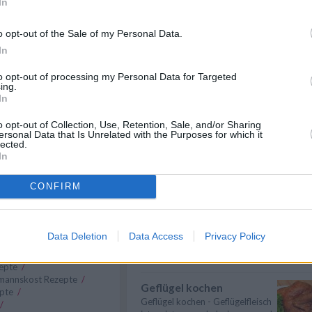
In
bis das
Fleisch
weich ist.
Suppen kochen
Mehl mit
Sauerrahm
Suppen kochen - so gelingt es.
o opt-out of the Sale of my Personal Data.
ce abbinden und noch
Als Grundlage für Suppen dienen
sen. Das Lorbeerblatt
In
klare ...
» mehr
sorgen. Jetzt das
auf Tellern anrichten.
to opt-out of processing my Personal Data for Targeted
Gemüse kochen
ing.
In
Gemüse kochen - Gemüse ist
lecker und gesund. Die
uhn passen zahlreiche
Gemüsesorten und ...
» mehr
o opt-out of Collection, Use, Retention, Sale, and/or Sharing
ersonal Data that Is Unrelated with the Purposes for which it
erln, Nudeln, Spätzle,
lected.
Rindfleisch kochen
In
Rindfleisch kochen - Wer ein
paar einfache Tipps & Tricks
CONFIRM
beherzigt, k...
» mehr
Fleisch kochen
Fleisch kochen - ob Rind, Wild,
Data Deletion
Data Access
Privacy Policy
Geflügel oder Schwein: Fleisch ist
zepte zum Dünsten
/
ei...
» mehr
zepte
/
mannskost Rezepte
/
Geflügel kochen
epte
/
Geflügel kochen - Geflügelfleisch
/