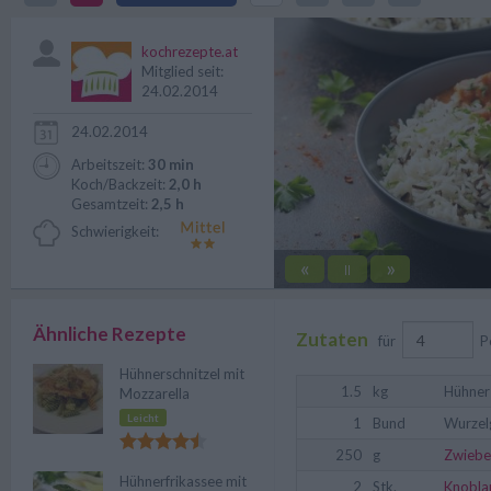
Chilipaprika oder Chilischoten d
kochrezepte.at
Mitglied seit:
24.02.2014
24.02.2014
Arbeitszeit:
30 min
Koch/Backzeit:
2,0 h
Gesamtzeit:
2,5 h
Schwierigkeit:
«
»
||
Ähnliche Rezepte
Zutaten
für
P
Hühnerschnitzel mit
1.5
kg
Hühner
Mozzarella
Leicht
1
Bund
Wurzel
250
g
Zwiebe
Hühnerfrikassee mit
2
Stk.
Knobla