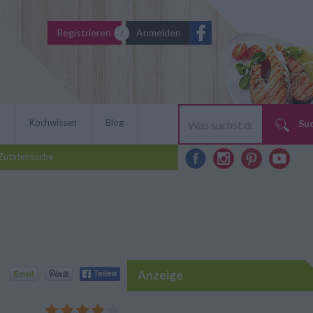
Registrieren
Anmelden
r
Kochwissen
Blog
Su
Zutatensuche
Anzeige
köstliches pikantes
noch schärfer mag, gibt