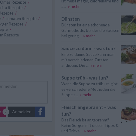
ist meist mager, kalorienarm und
Omas Rezepte
/
a...
» mehr
rika Rezepte
/
 Rezepte
/
e
/
Tomaten Rezepte
/
Dünsten
erger Rezepte
/
Dünsten ist eine schonende
zepte
/
Garmethode, bei der die Speisen
hm Rezepte
bei gering...
» mehr
Sauce zu dünn - was tun?
Eine zu dünne Sauce kann man
mit verschiedenen Zutaten
andicken. Die ...
» mehr
Suppe trüb - was tun?
Wenn die Suppe zu trüb ist, gibt
es verschiedene Methoden die
Suppe z...
» mehr
Fleisch angebrannt – was
n
Anmelden
tun?
Das Fleisch ist angebrannt?
Keine Sorgen mit diesen Tipps &
und Tricks...
» mehr