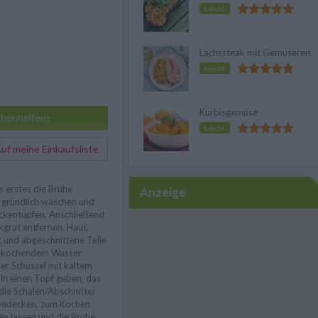
Leicht
Lachssteak mit Gemüsereis
Leicht
Kürbisgemüse
henhelfern
Leicht
f meine Einkaufsliste
s erstes die Brühe
Anzeige
 gründlich waschen und
ckentupfen. Anschließend
kgrat entfernen. Haut,
t und abgeschnittene Teile
it kochendem Wasser
er Schüssel mit kaltem
In einen Topf geben, das
ie Schalen/Abschnitte)
 bedecken, zum Kochen
en lassen und die Brühe