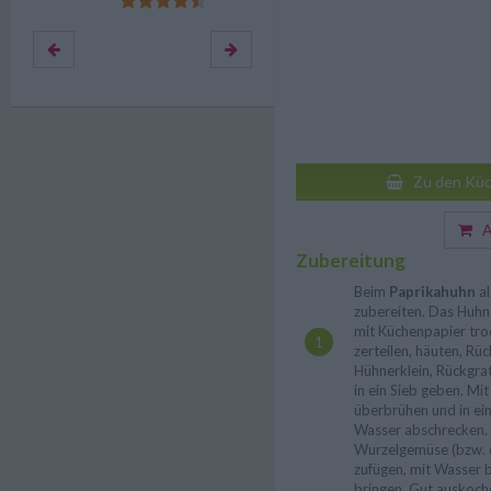
Zu den Küc
Au
Zubereitung
Beim
Paprikahuhn
al
zubereiten. Das Huhn
mit Küchenpapier tro
zerteilen, häuten, Rüc
Hühnerklein, Rückgra
in ein Sieb geben. M
überbrühen und in ein
Wasser abschrecken. 
Wurzelgemüse (bzw. d
zufügen, mit Wasser
bringen. Gut auskoch