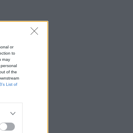
sonal or
ection to
ou may
 personal
out of the
 downstream
B’s List of