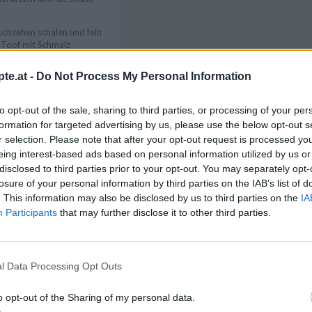
chzehen schälen und fein
 Topf mit Schmalz
n und Knoblauch darin
gelb anlaufen. Ein wenig
te.at -
Do Not Process My Personal Information
en und einrühren. Auf
herunterschalten und das
Like uns auf Facebook...
hren. 1 bis 2 Minuten
to opt-out of the sale, sharing to third parties, or processing of your per
ühren. Mit der
formation for targeted advertising by us, please use the below opt-out s
sser ablöschen und
r selection. Please note that after your opt-out request is processed y
ratur wieder erhöhen,
eing interest-based ads based on personal information utilized by us or
rzen mit abgeriebener
disclosed to third parties prior to your opt-out. You may separately opt-
er und Salz. Das
 Eine halbe Stunde lang
losure of your personal information by third parties on the IAB’s list of
en. Auf mittlere Hitze
. This information may also be disclosed by us to third parties on the
IA
e lang köcheln lassen. Bei
Participants
that may further disclose it to other third parties.
Brühe nachgießen und nach
ntfernen.
n man die Zwiebeln nach
 im Topf lassen. Die
l Data Processing Opt Outs
n und salzen, nicht
Artikelempfehlung
 Topf geben und bei
o opt-out of the Sharing of my personal data.
 etwa 50 bis 60 Minuten