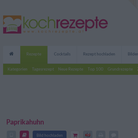
Rezepte
Cocktails
Rezept hochladen
Bilde
Kategorien
Tagesrezept
Neue Rezepte
Top 100
Grundrezepte
Paprikahuhn
Mit diesem Rezept kann man ein 
Paprikahuhn zubereiten. Wer es 
Bild hochladen