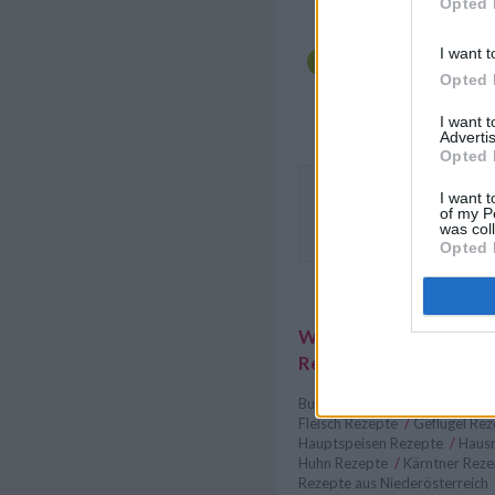
Opted 
lang dünsten lassen, 
Anschließend etwas 
I want t
glattrühren. Die Sau
einmal aufkochen las
Opted 
herausfischen und ent
Paprikahuhn nur noch 
I want 
Advertis
Opted 
Als Beilagen zum Paprikah
I want t
of my P
Gemüsesorten, Salate, Nock
was col
Kartoffeln oder Reis.
Opted 
Weitere interessante
Rezeptsammlungen
Burgenländische Rezepte
/
Re
Fleisch Rezepte
/
Geflügel Re
Hauptspeisen Rezepte
/
Haus
Huhn Rezepte
/
Kärntner Rez
Rezepte aus Niederösterreich