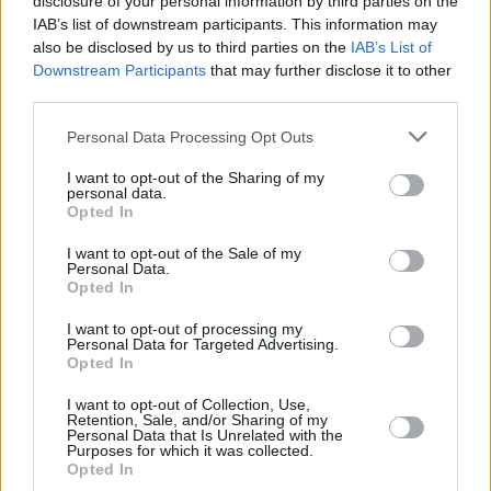
disclosure of your personal information by third parties on the
IAB’s list of downstream participants. This information may
Russische Suppe-Soljanka
also be disclosed by us to third parties on the
IAB’s List of
Mittel
Downstream Participants
that may further disclose it to other
third parties.
Schnelle Käsesuppe
Personal Data Processing Opt Outs
Leicht
I want to opt-out of the Sharing of my
personal data.
Opted In
Kürbis-Kokos-Suppe
I want to opt-out of the Sale of my
Mittel
Personal Data.
Opted In
Obstsuppe
I want to opt-out of processing my
Personal Data for Targeted Advertising.
Leicht
Opted In
I want to opt-out of Collection, Use,
Retention, Sale, and/or Sharing of my
Gratinierte Zwiebelsuppe
Personal Data that Is Unrelated with the
Purposes for which it was collected.
Leicht
Opted In