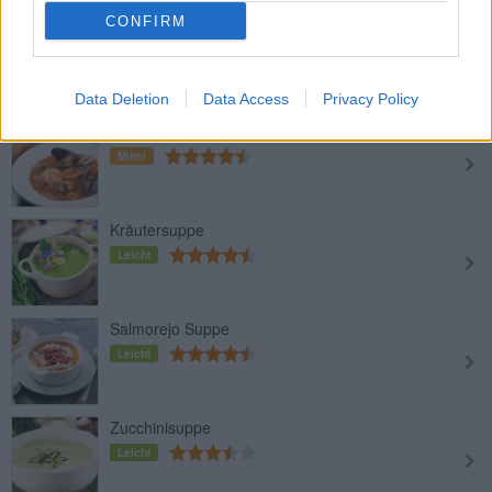
CONFIRM
Knoblauchsuppe vegan
Leicht
Data Deletion
Data Access
Privacy Policy
Meeresfrüchtesuppe
Mittel
Kräutersuppe
Leicht
Salmorejo Suppe
Leicht
Zucchinisuppe
Leicht