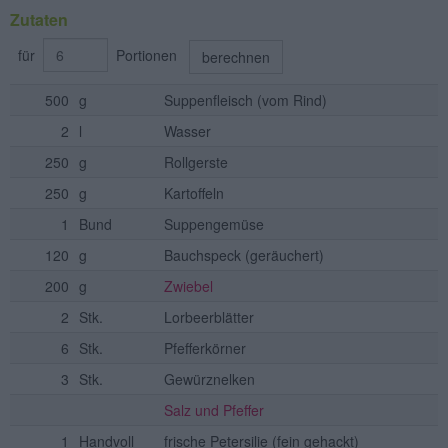
Zutaten
für
Portionen
berechnen
500
g
Suppenfleisch
(vom Rind)
2
l
Wasser
250
g
Rollgerste
250
g
Kartoffeln
1
Bund
Suppengemüse
120
g
Bauchspeck
(geräuchert)
200
g
Zwiebel
2
Stk.
Lorbeerblätter
6
Stk.
Pfefferkörner
3
Stk.
Gewürznelken
Salz und Pfeffer
1
Handvoll
frische Petersilie
(fein gehackt)